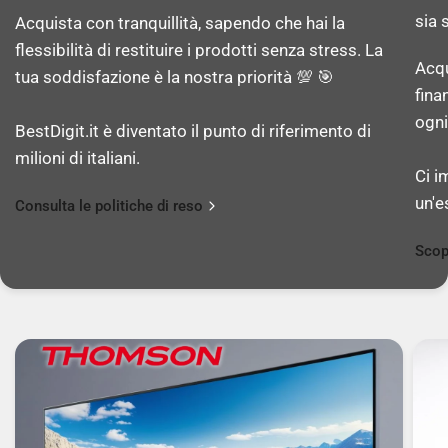
sia 
Acquista con tranquillità, sapendo che hai la
Modello del processore: A18 Pro
flessibilità di restituire i prodotti senza stress. La
Acqu
tua soddisfazione è la nostra priorità 💯 🎯
fina
Numero di core del processore: 6
ogni
BestDigit.it è diventato il punto di riferimento di
milioni di italiani.
Core delle prestazioni: 2
Ci i
un'e
Consulta le politiche di reso
Cores efficienti: 4
Scop
Coprocessore: Sì
Modello coprocessore: Neural Engine
Core coprocessore: 16