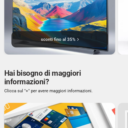
ARCHIVIAZIONE
Capacità memoria interna: 128 GB
sconti fino al 35%
Tipi schede di memoria: Non supportato
MACCHINA FOTOGRAFICA
Hai bisogno di maggiori
informazioni?
Risoluzione fotocamera posteriore (numerico):
Clicca sul "+" per avere maggiori informazioni.
48 MP
Risoluzione della seconda fotocamera
posteriore (numerica): 48 MP