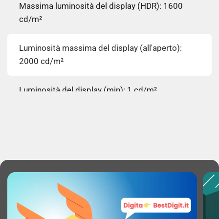
Massima luminosità del display (HDR): 1600
cd/m²
Luminosità massima del display (all'aperto):
2000 cd/m²
Luminosità del display (min): 1 cd/m²
High Dynamic Range (HDR) supportato: Sì
Tecnologia High Dynamic Range (HDR): High
Dynamic Range 10 (HDR10), High Dynamic
Range 10+ (HDR10 Plus), Hybrid Log-Gamma
(HLG)
Densità di Pixel: 460 ppi (punti per pollice)