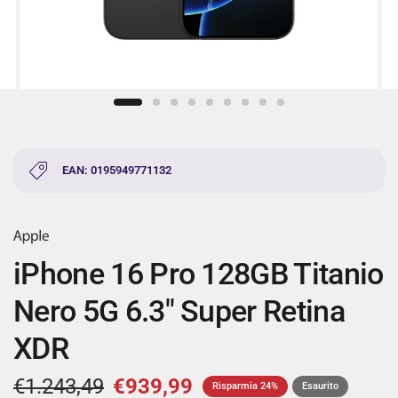
EAN: 0195949771132
iPhone 16 Pro 128GB Titanio
Nero 5G 6.3" Super Retina
XDR
€1.243,49
€939,99
Risparmia 24%
Esaurito