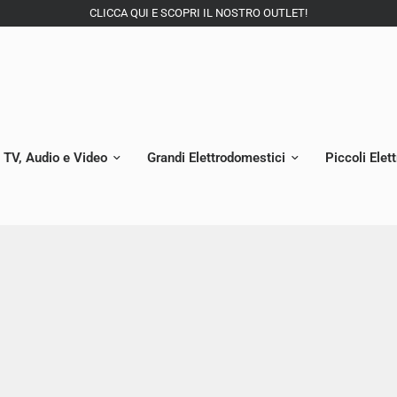
CLICCA QUI E SCOPRI IL NOSTRO OUTLET!
TV, Audio e Video
Grandi Elettrodomestici
Piccoli Elet