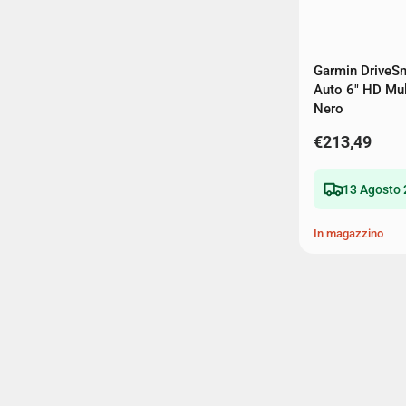
Garmin DriveS
Auto 6" HD Mul
Nero
€213,49
13 Agosto 
In magazzino