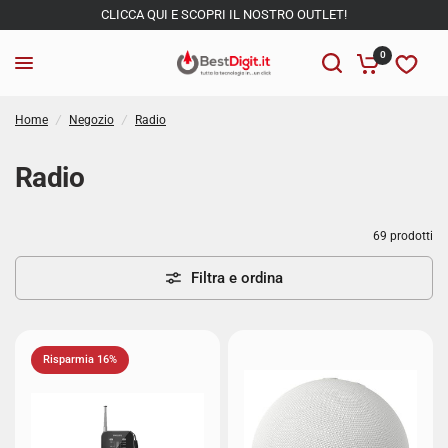
CLICCA QUI E SCOPRI IL NOSTRO OUTLET!
0
Home
/
Negozio
/
Radio
Radio
69 prodotti
Filtra e ordina
Risparmia 16%