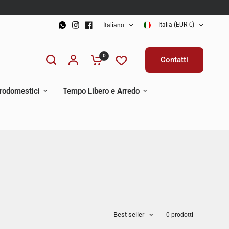
Italia (EUR €)
Italiano
0
Contatti
trodomestici
Tempo Libero e Arredo
Best seller
0 prodotti