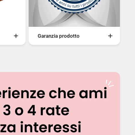
Garanzia prodotto
ome
Tutti i nostri prodotti sono coperti
e il
da garanzia ufficiale del produttore
 tuo
valida 2 anni. Fanno eccezione solo
senza
i prodotti Apple che per policy
i
Apple, sono garantiti il primo anno
ia A.
con Apple, mentre il secondo anno
(RM).
saremo noi di BestDigit a far valere
la Garanzia.