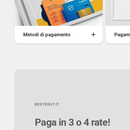
Metodi di pagamento
Pagame
Sul nostro sito è possibile pagare
Tutti i 
con i seguenti metodi di
a rate u
pagamento:
metodi 
- Carte
- Scalap
- Bancomat
- PayPal
- Bonifico Bancario
- seQura
- PayPal
- Scalapay
- SeQura
BESTDIGIT.IT
- Google Pay
- Amazon Pay