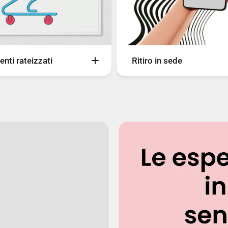
nti rateizzati
Ritiro in sede
nostri clienti possono pagare
Seleziona il ritiro in sede c
tilizzando uno dei seguenti
metodo di spedizione durant
di pagamento:
check-out e vieni a ritirare il
ay: da 3 a 4 rate
prodotto nel nostro Store, 
: 3 rate
bisogno di pagare le spese d
: fino a 24 rate
spedizione! Ci troviamo in v
Santovetti 60, Grottaferrata 