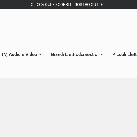
CLICCA QUI E SCOPRI IL NOSTRO OUTLET!
TV, Audio e Video
Grandi Elettrodomestici
Piccoli Elet