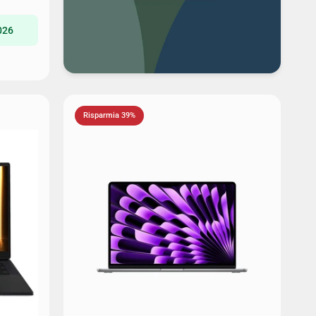
026
Risparmia 39%