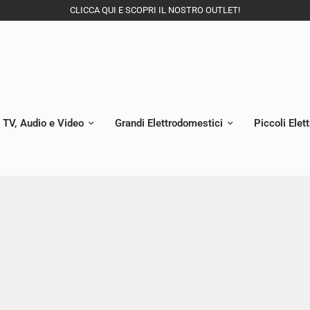
CLICCA QUI E SCOPRI IL NOSTRO OUTLET!
TV, Audio e Video
Grandi Elettrodomestici
Piccoli Elet