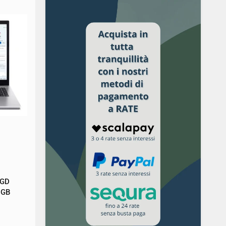
3GD
6GB