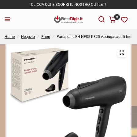
CLICCA QUI E SCOPRI IL NOSTRO OUTLET!
0
Home
/
Negozio
/
Phon
/
Panasonic EH-NE85-K825 Asciugacapelli Ionico 