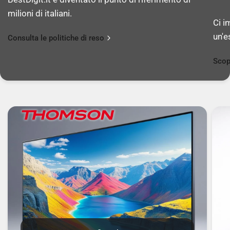
milioni di italiani.
Ci i
un'e
Consulta le politiche di reso
Scop