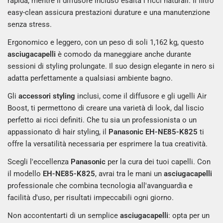
rapida, mentre il diffusore incluso esalta i ricci naturali. Il filtro
easy-clean assicura prestazioni durature e una manutenzione
senza stress.
Ergonomico e leggero, con un peso di soli 1,162 kg, questo
asciugacapelli
è comodo da maneggiare anche durante
sessioni di styling prolungate. Il suo design elegante in nero si
adatta perfettamente a qualsiasi ambiente bagno.
Gli
accessori styling
inclusi, come il diffusore e gli ugelli Air
Boost, ti permettono di creare una varietà di look, dal liscio
perfetto ai ricci definiti. Che tu sia un professionista o un
appassionato di hair styling, il
Panasonic
EH-NE85-K825
ti
offre la versatilità necessaria per esprimere la tua creatività.
Scegli l'eccellenza
Panasonic
per la cura dei tuoi capelli. Con
il modello
EH-NE85-K825
, avrai tra le mani un
asciugacapelli
professionale che combina tecnologia all'avanguardia e
facilità d'uso, per risultati impeccabili ogni giorno.
Non accontentarti di un semplice
asciugacapelli
: opta per un