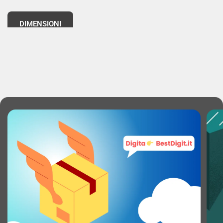
DIMENSIONI
Larghezza: 222 mm
Altezza: 232 mm
Profondità: 92 mm
PESO
Peso Netto: 1.162 kg
Peso Lordo: 1.332 kg