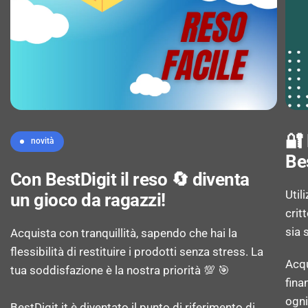
🔐
novità
Be
Con BestDigit il reso 🔄 diventa
Util
un gioco da ragazzi!
crit
sia 
Acquista con tranquillità, sapendo che hai la
flessibilità di restituire i prodotti senza stress. La
Acqu
tua soddisfazione è la nostra priorità 💯 🎯
fina
ogni
BestDigit.it è diventato il punto di riferimento di