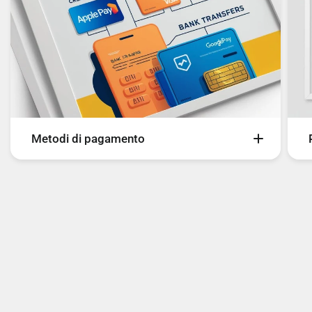
Metodi di pagamento
Sul nostro sito è possibile pagare con i seguenti
metodi di pagamento:
- Carte
- Bancomat
- Bonifico Bancario
- PayPal
- Scalapay
- SeQura