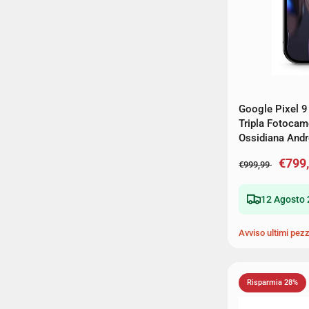
Google Pixel 
Tripla Fotoca
Ossidiana Andr
€799
€999,99
12 Agosto 
Avviso ultimi pezz
Risparmia 28%