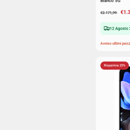
Bianco 5G
€1.
€2.171,99
12 Agosto 
Avviso ultimi pezz
Risparmia 20%