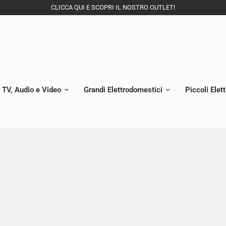
CLICCA QUI E SCOPRI IL NOSTRO OUTLET!
TV, Audio e Video
Grandi Elettrodomestici
Piccoli Elet