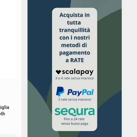
iglia
oth