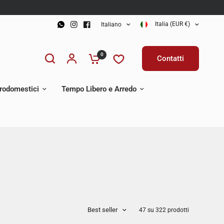
Italia (EUR €)
Italiano
0
Contatti
trodomestici
Tempo Libero e Arredo
Best seller
47 su 322 prodotti