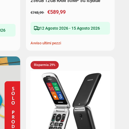
256GB 12GB RAM 50MP 5G Icyblue
€589,99
€745,99
12 Agosto 2026 - 15 Agosto 2026
026
Avviso ultimi pezzi
Risparmia 29%