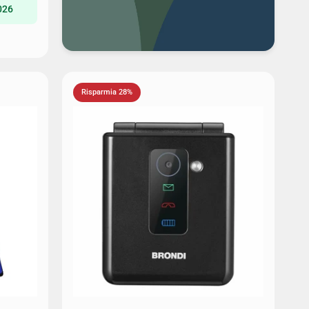
026
Risparmia 28%