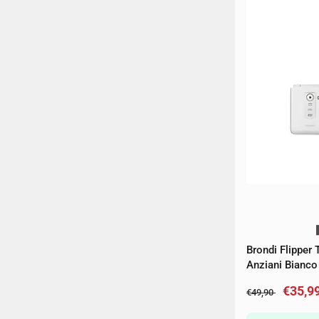
Brondi Flipper 
Anziani Bianco 
€35,9
€49,90