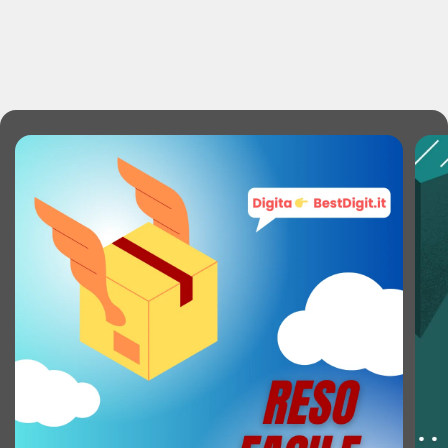
Risoluzioni grafiche supportate: 3840 x 2160
Modalità video supportate: 2160p
Rapporto di contrasto: 1000:1
Rapporto di contrasto (dinamico): 50000000:1
Tempo massimo di refresh: 60 Hz
Angolo di visualizzazione (orizzontale): 178°
Angolo di visualizzazione (verticale): 178°
Colori del display: 1,07 miliardi di colori