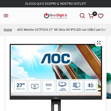
CLICCA QUI E SCOPRI IL NOSTRO OUTLET!
0
Home
/
AOC Monitor U27P2CA 27" 4K Ultra HD IPS LED con USB-C per Compu