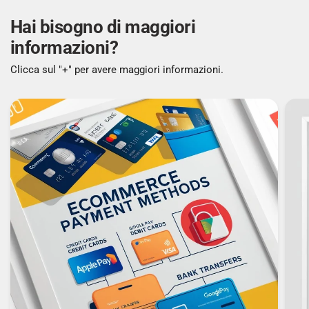
Hai bisogno di maggiori
AMD FreeSync: No
informazioni?
Ricarica rapida: Sì
Clicca sul "+" per avere maggiori informazioni.
Supporto VESA Adaptive Sync: Sì
Tecnologia flicker-free: Sì
Tecnologia Low Blue Light: Sì
MULTIMEDIALE
Numero di altoparlanti: 2