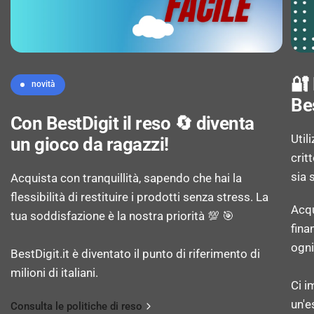
Dot Pitch: 0,1554 x 0,1554 mm
Densità di Pixel: 1638 ppi (punti per pollice)
🔐
novità
Be
Range di scansione orizzontale: 30 - 140 kHz
Con BestDigit il reso 🔄 diventa
Util
un gioco da ragazzi!
Dimensione visibile, orizzontale: 59,7 cm
crit
sia 
Acquista con tranquillità, sapendo che hai la
Dimensione visibile, verticale: 33,6 cm
flessibilità di restituire i prodotti senza stress. La
Acqu
tua soddisfazione è la nostra priorità 💯 🎯
Dimensioni diagonale schermo (cm): 68,6 cm
fina
ogni
BestDigit.it è diventato il punto di riferimento di
Durezza della superficie: 3H
milioni di italiani.
Ci i
un'e
Consulta le politiche di reso
Profondità colore: 10 bit