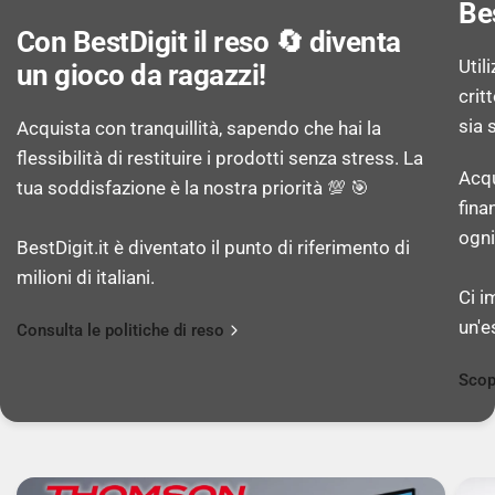
Be
1,8
Con BestDigit il reso 🔄 diventa
Util
un gioco da ragazzi!
Numero di aperture della seconda fotocamera
crit
posteriore: 2,2
sia 
Acquista con tranquillità, sapendo che hai la
flessibilità di restituire i prodotti senza stress. La
Acqu
Numero di aperture della terza fotocamera
tua soddisfazione è la nostra priorità 💯 🎯
fina
posteriore: 2,4
ogni
BestDigit.it è diventato il punto di riferimento di
milioni di italiani.
Zoom digitale: 10x
Ci i
un'e
Consulta le politiche di reso
Tipo di fotocamera anteriore: Fotocamera
singola
Scop
Risoluzione fotocamera frontale (numerico): 13
MP