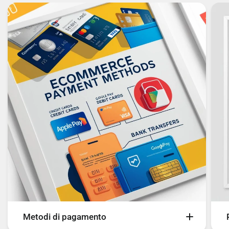
Frequenza del rallentatore: 120fps @HD
COLLEGAMENTO IN RETE
Capacità della scheda SIM: Dual SIM ibrida
Generazione di reti mobili: 4G
Tipologia SIM card: NanoSIM
Standard 3G: UMTS, WCDMA
Metodi di pagamento
Standard 4G: LTE-TDD & LTE-FDD