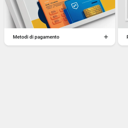
Metodi di pagamento
Sul nostro sito è possibile pagare con i seguenti
metodi di pagamento:
- Carte
- Bancomat
- Bonifico Bancario
- PayPal
- Scalapay
- SeQura
- Google Pay
- Amazon Pay