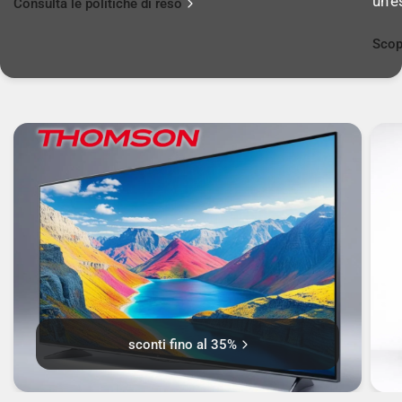
un'e
Consulta le politiche di reso
Scop
sconti fino al 35%