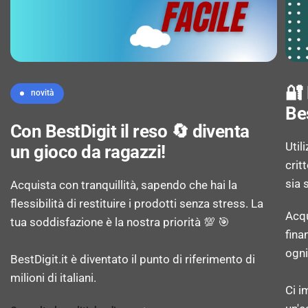
🔐
novità
Be
Con BestDigit il reso 🔄 diventa
Util
un gioco da ragazzi!
crit
sia 
Acquista con tranquillità, sapendo che hai la
flessibilità di restituire i prodotti senza stress. La
Acqu
tua soddisfazione è la nostra priorità 💯 🎯
fina
ogni
BestDigit.it è diventato il punto di riferimento di
milioni di italiani.
Ci i