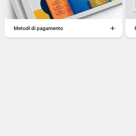
Metodi di pagamento
Sul nostro sito è possibile pagare con i seguenti
metodi di pagamento:
- Carte
- Bancomat
- Bonifico Bancario
- PayPal
- Scalapay
- SeQura
- Google Pay
- Amazon Pay