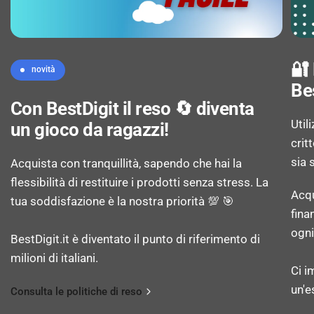
🔐
novità
Be
Con BestDigit il reso 🔄 diventa
Util
un gioco da ragazzi!
crit
sia 
Acquista con tranquillità, sapendo che hai la
flessibilità di restituire i prodotti senza stress. La
Acqu
tua soddisfazione è la nostra priorità 💯 🎯
fina
ogni
BestDigit.it è diventato il punto di riferimento di
milioni di italiani.
Ci i
un'e
Consulta le politiche di reso