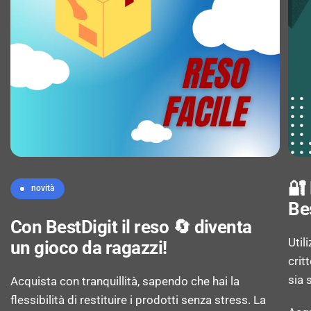
Vision, High Dynamic Range 10 (HDR10), Hybrid
Log-Gamma (HLG)
Numero di display esterni supportati: 1
PROCESSORE
Produttore processore: Apple
🔐
novità
Be
Famiglia processore: Apple M
Con BestDigit il reso 🔄 diventa
Util
un gioco da ragazzi!
crit
Generazione del processore: Apple M 3rd Gen
sia 
Acquista con tranquillità, sapendo che hai la
flessibilità di restituire i prodotti senza stress. La
Modello del processore: M3