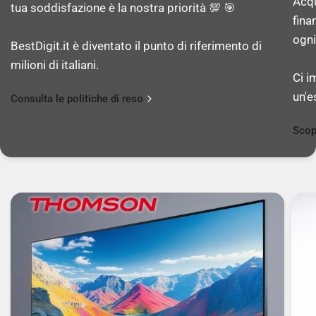
Acqu
tua soddisfazione è la nostra priorità 💯 🎯
fina
Numero di core del processore: 8
ogni
BestDigit.it è diventato il punto di riferimento di
milioni di italiani.
Core delle prestazioni: 4
Ci i
un'e
Consulta le politiche di reso
Cores efficienti: 4
Scop
Modello coprocessore: Neural Engine
Core coprocessore: 16
MEMORIA
RAM installata: 16 GB