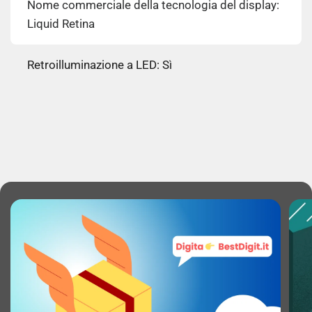
Nome commerciale della tecnologia del display:
Liquid Retina
Retroilluminazione a LED: Sì
Luminosità schermo: 500 cd/m²
Densità di Pixel: 224 ppi (punti per pollice)
RGB spazio colore: DCI-P3
Tecnologia True Tone: Sì
High Dynamic Range (HDR) supportato: Sì
Tecnologia High Dynamic Range (HDR): Dolby