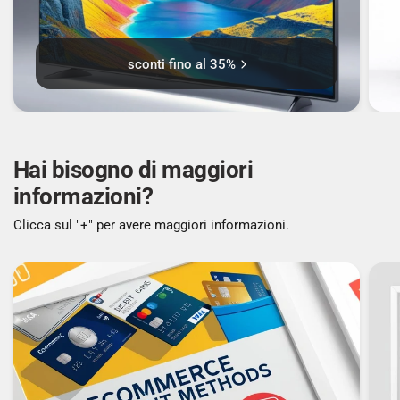
Fattore di forma memoria: On-board
sconti fino al 35%
ARCHIVIAZIONE
Hai bisogno di maggiori
Capacità totale di archiviazione: 256 GB
informazioni?
Supporto di memoria: SSD
Clicca sul "+" per avere maggiori informazioni.
Capacità SSD totale: 256 GB
Numero di SSD installati: 1
Capacità SSD: 256 GB