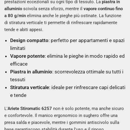
prestazioni eccezionali su ogni tipo di tessuto. La
piastra in
alluminio
scivola senza sforzo, mentre il
vapore continuo fino
a 80 g/min
elimina anche le pieghe più ostinate. La funzione
di stiratura verticale ti permette di rinfrescare rapidamente
tende e abiti appesi.
Design compatto
: perfetto per appartamenti e spazi
limitati
Vapore potente
: elimina le pieghe in modo rapido ed
efficace
Piastra in alluminio
: scorrevolezza ottimale su tutti i
tessuti
Stiratura verticale
: ideale per rinfrescare capi delicati
e tende
L'
Ariete Stiromatic 6257
non è solo potente, ma anche sicuro
e confortevole. Il manico ergonomico in sughero offre una
presa salda e piacevole, mentre i gommini antiscivolo sulla
base garantiscono stabilità durante l'uso e il riposo.