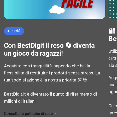
Larghezza: 200 mm
Profondità: 300 mm
🔐
novità
Be
Con BestDigit il reso 🔄 diventa
Altezza: 2800 mm
Util
un gioco da ragazzi!
crit
Peso: 3,22 kg
sia 
Acquista con tranquillità, sapendo che hai la
flessibilità di restituire i prodotti senza stress. La
Acqu
tua soddisfazione è la nostra priorità 💯 🎯
ALTRE CARATTERISTICHE
fina
ogni
BestDigit.it è diventato il punto di riferimento di
Durata della garanzia: 2 anno/i
milioni di italiani.
Ci i
un'e
Consulta le politiche di reso