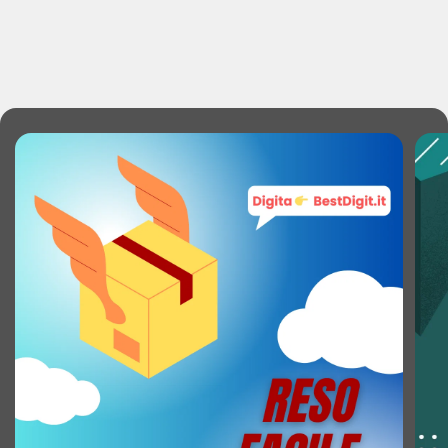
Materiale manico: Sughero
Senza filo: No
INDICAZIONE
Indicatore del livello dell'acqua: Sì
Spia di segnalazione vapore pronto: Sì
Indicatore raggiungimento temperatura: Sì
DIMENSIONI E PESO