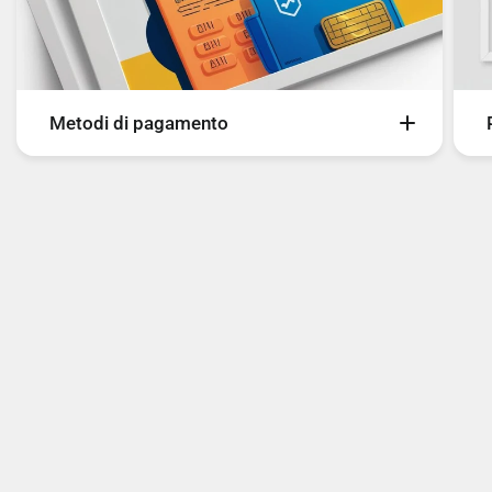
Metodi di pagamento
Sul nostro sito è possibile pagare con i seguenti
metodi di pagamento:
- Carte
- Bancomat
- Bonifico Bancario
- PayPal
- Scalapay
- SeQura
- Google Pay
- Amazon Pay