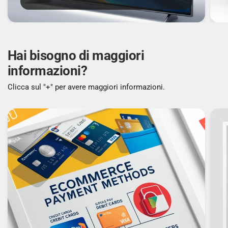
Connettore USB: Micro-USB
Connessione cuffia: 3,5 mm
Hai bisogno di maggiori
informazioni?
MESSAGGISTICA
Clicca sul "+" per avere maggiori informazioni.
Short Message Service (SMS): Sì
VIDEO
Videochiamata: No