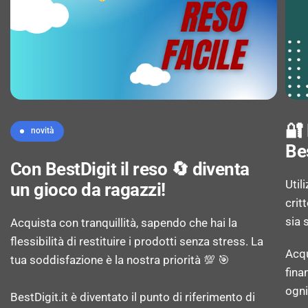
Formati immagini supportati: JPG
COLLEGAMENTO IN RETE
Capacità della scheda SIM: Doppia SIM
🔐
novità
Be
Con BestDigit il reso 🔄 diventa
Tipologia SIM card: MiniSIM + MicroSIM
Util
un gioco da ragazzi!
crit
Generazione di reti mobili: 2G
sia 
Acquista con tranquillità, sapendo che hai la
flessibilità di restituire i prodotti senza stress. La
Rete dati: GSM
Acqu
tua soddisfazione è la nostra priorità 💯 🎯
fina
Banda di frequenza: Banda quadrupla
ogni
BestDigit.it è diventato il punto di riferimento di