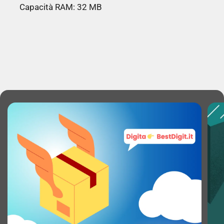
Capacità RAM: 32 MB
MACCHINA FOTOGRAFICA
Risoluzione fotocamera posteriore (numerico):
1,3 MP
Fotocamera posteriore: Sì
Flash integrato: Sì
Tipologia flash: LED
Fotocamera frontale: No