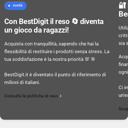
🔐
novità
2G bands (SIM secondaria): 850,900,1800,1900
Be
MHz
Con BestDigit il reso 🔄 diventa
Util
un gioco da ragazzi!
Wi-Fi: No
crit
sia 
Acquista con tranquillità, sapendo che hai la
flessibilità di restituire i prodotti senza stress. La
Acqu
TRASMISSIONE DATI
tua soddisfazione è la nostra priorità 💯 🎯
fina
ogni
BestDigit.it è diventato il punto di riferimento di
Bluetooth: Sì
milioni di italiani.
Ci i
un'e
Consulta le politiche di reso
CONNETTIVITÀ
Scop
Porta USB: No