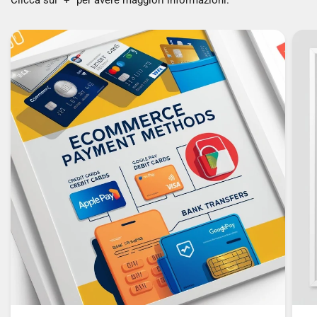
Clicca sul "+" per avere maggiori informazioni.
AUDIO
Radio FM: Sì
Lettore musica: Sì
GESTIONE ENERGETICA
Tecnologia batteria: Ioni di Litio
Capacità della batteria: 800 mAh