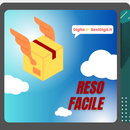
Fotocamera posteriore: Sì
Fotocamera frontale: No
COLLEGAMENTO IN RETE
Capacità della scheda SIM: Doppia SIM
Generazione di reti mobili: 2G
Rete dati: GSM
2G bands (SIM principale): 850,900,1800,1900
MHz