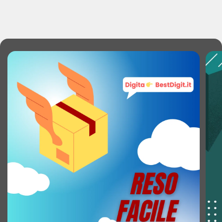
Silenziosità (centrifuga): 79 dB
Partenza differita: Sì
Durata del ciclo (max): 205 min
Tempo di ciclo (programma di lavaggio rapido,
carico ridotto): 14 min
Programmi di lavaggio: Cotone, Delicati/Seta,
Eco, Igiene/Allergy Care, Intenso, Notte,
Prelavaggio, Rapido 14min, Centrifuga/scarico,
Sport, Vapore, Sintetico, Lana
Velocità di centrifuga regolabile: Sì