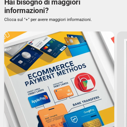
Hai bisogno di maggiori
Scala di efficienza energetica: Da A a G
informazioni?
Clicca sul "+" per avere maggiori informazioni.
Classe efficienza energetica: A
Consumo energetico per 100 cicli: 45 kWh
Consumo di acqua per ciclo: 45 L
Consumi (modalità stand-by): 0,5 W
Carico di collegamento: 2100 W
Tensione di ingresso AC: 230 V
Frequenza di ingresso AC: 50 Hz