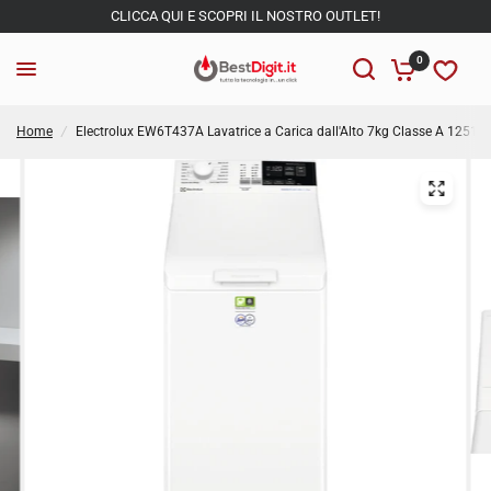
CLICCA QUI E SCOPRI IL NOSTRO OUTLET!
0
Home
/
Electrolux EW6T437A Lavatrice a Carica dall'Alto 7kg Classe A 1251 g