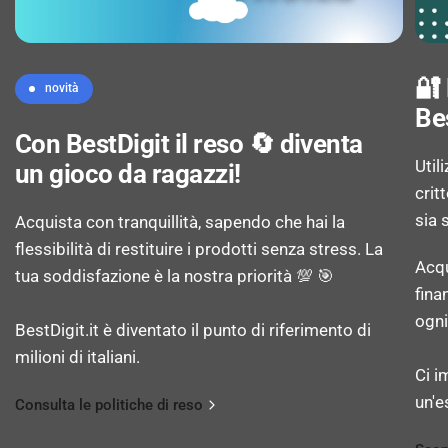
Sistema di bilanciamento carico: Sì
🔐
novità
Riconoscimento automatico carichi: Sì
Be
Con BestDigit il reso 🔄 diventa
Umidità residua: 53,9%
Util
un gioco da ragazzi!
crit
Temperatura regolabile: Sì
sia 
Acquista con tranquillità, sapendo che hai la
flessibilità di restituire i prodotti senza stress. La
Acqu
tua soddisfazione è la nostra priorità 💯 🎯
Funzione stiratura facile: Sì
fina
ogni
BestDigit.it è diventato il punto di riferimento di
Funzione aggiungi indumento (pausa): Sì
milioni di italiani.
Ci i
Funzione antipiega: Sì
un'e
Consulta le politiche di reso