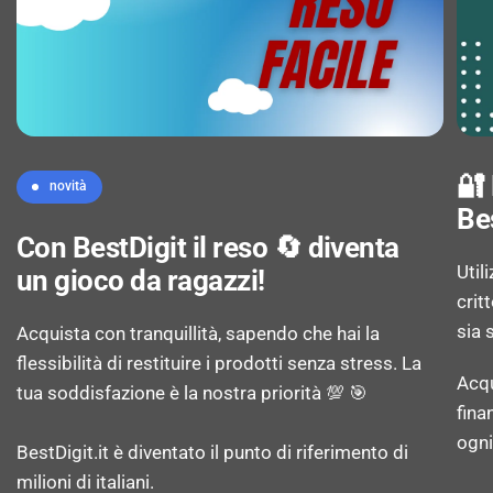
Re-dial: Sì
Presentazione identificazione della linea
chiamante (CLIP): Sì
🔐
novità
Blocco chiamate: Sì
Be
Con BestDigit il reso 🔄 diventa
Util
un gioco da ragazzi!
CARATTERISTICHE DI GESTIONE
crit
sia 
Acquista con tranquillità, sapendo che hai la
flessibilità di restituire i prodotti senza stress. La
Tasti di navigazione: Sì
Acqu
tua soddisfazione è la nostra priorità 💯 🎯
fina
Controllo del volume: Pulsanti
ogni
BestDigit.it è diventato il punto di riferimento di
milioni di italiani.