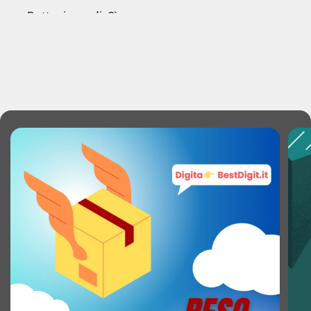
Bottoni grandi: Sì
CARATTERISTICHE DEL TELEFONO
Telefono con vivavoce: Sì
Capacità rubrica: 99 voci
Collocazione tastiera: Base e cornetta
GESTIONE CHIAMATA
Identificatore di chiamata: Sì