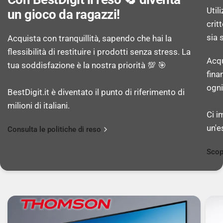
Interrutore On/Off: Sì
Util
un gioco da ragazzi!
crit
sia 
Acquista con tranquillità, sapendo che hai la
CONTENUTO DELL'IMBALLO
flessibilità di restituire i prodotti senza stress. La
Acqu
tua soddisfazione è la nostra priorità 💯 🎯
fina
Bocchetta a lancia: Sì
ogni
BestDigit.it è diventato il punto di riferimento di
milioni di italiani.
Bocchetta aspirazione divani inclusa: Sì
Ci i
un'e
Consulta le politiche di reso
ALTRE CARATTERISTICHE
Scop
Spazzola per mobili: Sì