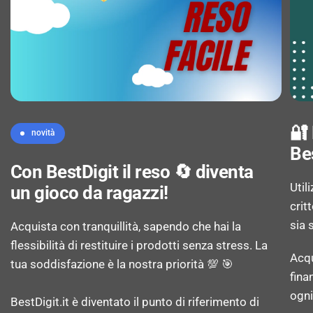
Classe emissione rumore: C
Silenziosità (centrifuga): 78 dB
Partenza differita: Sì
🔐
novità
Durata del ciclo (max): 195 min
Be
Con BestDigit il reso 🔄 diventa
Util
un gioco da ragazzi!
Programmi di lavaggio: 20°C, Cotone,
crit
Delicati/Seta, Eco 40-60°C, Mix, Rapido,
sia 
Acquista con tranquillità, sapendo che hai la
Risciacquo & centrifuga, Centrifuga/scarico,
flessibilità di restituire i prodotti senza stress. La
Sintetico, Lana
Acqu
tua soddisfazione è la nostra priorità 💯 🎯
fina
Funzione di risciaquo: No
ogni
BestDigit.it è diventato il punto di riferimento di