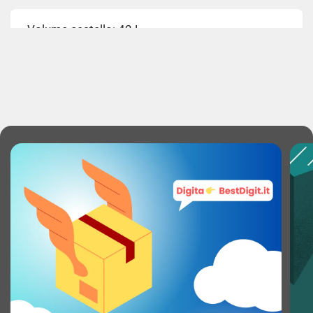
Volume cestello: 42 L
Possibilità di incasso sottopiano: No
PRESTAZIONE
Capacità cestello: 6 kg
Velocità di centrifuga massima: 1000 Giri/min
Classe di efficienza della centrifuga: C
Quantità programmi di lavaggio: 12