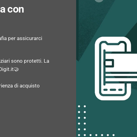
za con
Velocità di centrifuga m
Sistema di bilanciamento
afia per assicurarci
Riconoscimento automati
ziari sono protetti. La
Temperatura regolabile: 
igit.it🤝
Funzione aggiungi indum
rienza di acquisto
ERGONOMIA
Protezione per i bambini: