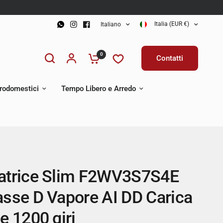
Italia (EUR €)
Italiano
0
Contatti
trodomestici
Tempo Libero e Arredo
atrice Slim F2WV3S7S4E
asse D Vapore AI DD Carica
e 1200 giri