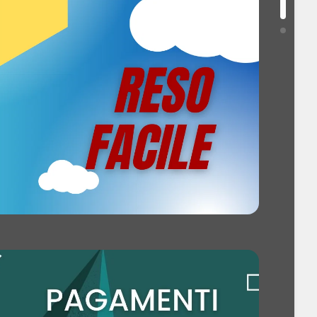
: 71 dB
208 min
ura del bambino, Cotone, Delicati/Seta,
iene/Allergy Care, Intenso, Prelavaggio, Rapido,
Silent, Sport, Vapore, Sintetico, Lana
olabile: Sì