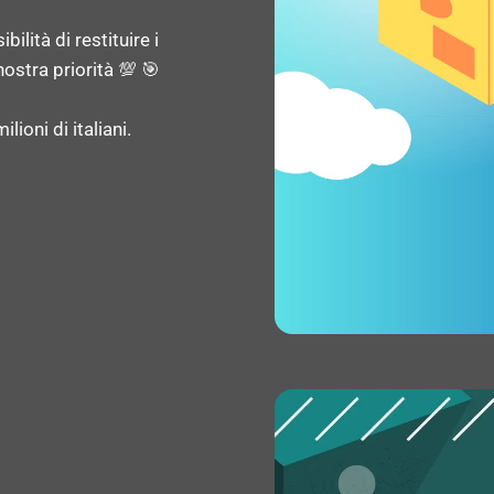
Silenziosità (centrifuga)
ilità di restituire i
ostra priorità 💯 🎯
Partenza differita: Sì
lioni di italiani.
Partenza ritardata: 19 h
Durata del ciclo (max): 
Programmi di lavaggio: C
Piumino/piumone, Eco, Ig
Risciacquo & centrifuga, 
Funzione di risciaquo: Sì
Velocità di centrifuga reg