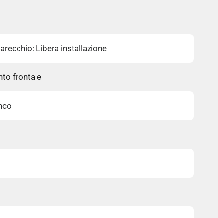
recchio: Libera installazione
nto frontale
anco