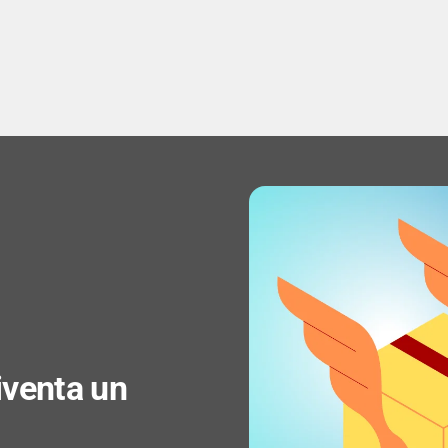
Tipo motore: Senza cing
Finestra visuale: Sì
PRESTAZIONE
Capacità cestello: 7 kg
Velocità di centrifuga 
Classe di efficienza dell
diventa un
Classe emissione rumor