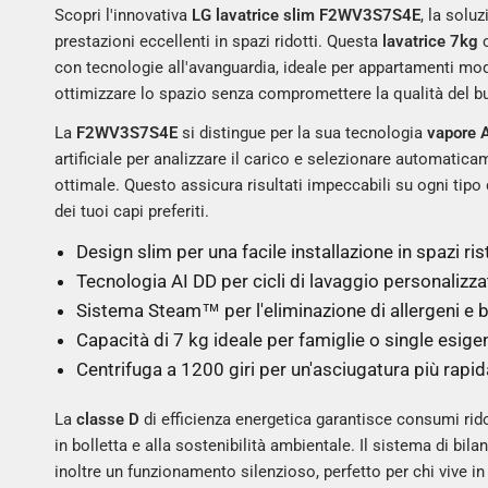
Scopri l'innovativa
LG lavatrice slim F2WV3S7S4E
, la solu
prestazioni eccellenti in spazi ridotti. Questa
lavatrice 7kg
c
con tecnologie all'avanguardia, ideale per appartamenti mo
ottimizzare lo spazio senza compromettere la qualità del b
La
F2WV3S7S4E
si distingue per la sua tecnologia
vapore 
artificiale per analizzare il carico e selezionare automaticam
ottimale. Questo assicura risultati impeccabili su ogni tipo 
dei tuoi capi preferiti.
Design slim per una facile installazione in spazi rist
Tecnologia AI DD per cicli di lavaggio personalizza
Sistema Steam™ per l'eliminazione di allergeni e b
Capacità di 7 kg ideale per famiglie o single esigen
Centrifuga a 1200 giri per un'asciugatura più rapid
La
classe D
di efficienza energetica garantisce consumi rido
in bolletta e alla sostenibilità ambientale. Il sistema di b
inoltre un funzionamento silenzioso, perfetto per chi vive i