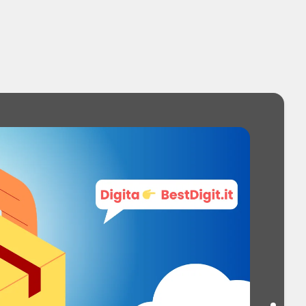
hia
massima: 1200 Giri/min
a centrifuga: B
e: A