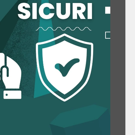
inima: 400 Giri/min
 carico: Sì
co carichi: Sì
Sì
ento (pausa): Sì
 Sì