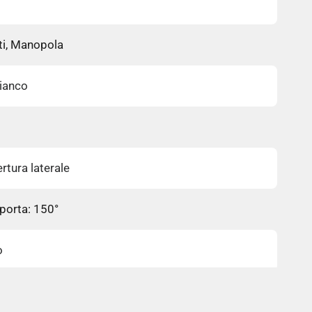
nti, Manopola
Bianco
rtura laterale
 porta: 150°
o