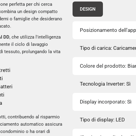
zione perfetta per chi cerca
DESIGN
ombina un design compatto
derni o famiglie che desiderano
ucato.
Posizionamento dell'appa
AI DD
, che utilizza l'intelligenza
ente il ciclo di lavaggio
Tipo di carica: Caricame
di tessuto, prolungando la vita
Colore del prodotto: Bi
retti
ti
Tecnologia Inverter: Sì
atteri
ti
Display incorporato: Sì
a
tti, contribuendo al risparmio
Tipo di display: LED
ilanciamento automatico assicura
n condominio o ha orari di