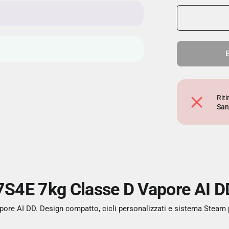
E
Rit
San
4E 7kg Classe D Vapore AI DD 
e AI DD. Design compatto, cicli personalizzati e sistema Steam per c