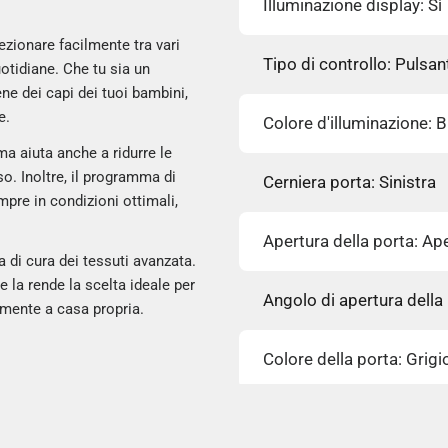
Illuminazione display: Sì
ezionare facilmente tra vari
Tipo di controllo: Pulsa
otidiane. Che tu sia un
ne dei capi dei tuoi bambini,
e.
Colore d'illuminazione: 
ma aiuta anche a ridurre le
so. Inoltre, il programma di
Cerniera porta: Sinistra
mpre in condizioni ottimali,
Apertura della porta: Ape
a di cura dei tessuti avanzata.
la rende la scelta ideale per
Angolo di apertura della
tamente a casa propria.
Colore della porta: Grigi
Volume cestello: 58 L