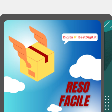
Risoluzione secondo display: 194 x 368 Pixel
Tipo di secondo display: P-OLED
Densità in pixel del secondo display: 282 ppi
(punti per pollice)
Frequenza di aggiornamento del secondo
display: 60 Hz
PROCESSORE
Famiglia processore: Qualcomm Snapdragon
Modello del processore: 7 Gen 1