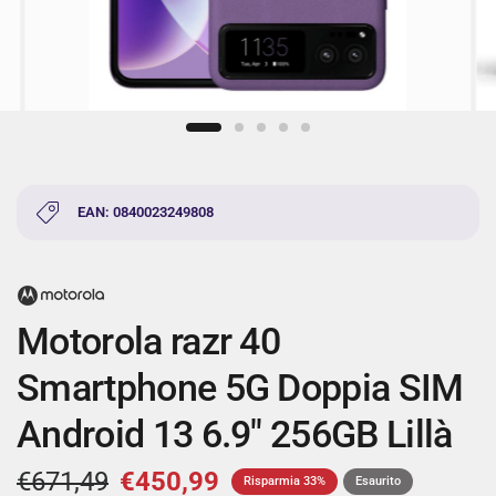
EAN: 0840023249808
Motorola razr 40
Smartphone 5G Doppia SIM
Android 13 6.9" 256GB Lillà
€671,49
€450,99
Risparmia 33%
Esaurito