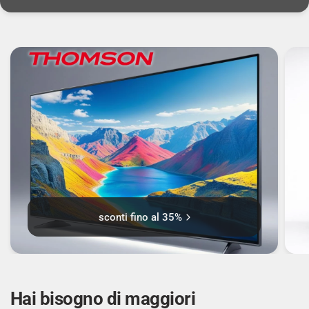
Risoluzione fotocamera posteriore (numerico):
64 MP
Risoluzione della seconda fotocamera
posteriore (numerica): 13 MP
Numero di aperture della fotocamera posteriore:
1,7
Numero di aperture della seconda fotocamera
posteriore: 2,2
sconti fino al 35%
Dimensione in pixel della fotocamera posteriore:
0,7 µm
Hai bisogno di maggiori
Dimensione in pixel della seconda fotocamera