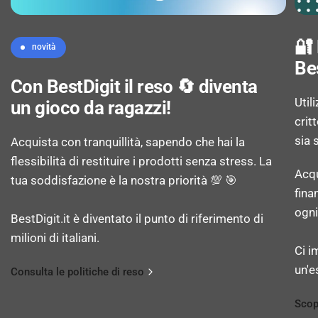
🔐
novità
ARCHIVIAZIONE
Be
Con BestDigit il reso 🔄 diventa
Capacità della RAM: 8 GB
Util
un gioco da ragazzi!
crit
sia 
Tipo di RAM: LPDDR4X
Acquista con tranquillità, sapendo che hai la
flessibilità di restituire i prodotti senza stress. La
Acqu
tua soddisfazione è la nostra priorità 💯 🎯
Capacità memoria interna: 256 GB
fina
ogni
BestDigit.it è diventato il punto di riferimento di
Tipi schede di memoria: Non supportato
milioni di italiani.
Ci i
un'e
Consulta le politiche di reso
MACCHINA FOTOGRAFICA
Scop