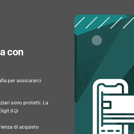
MEMORIA
RAM installata: 4 GB
za con
Tipo di RAM: DDR4-SD
RAM massima supportat
afia per assicurarci
Slot memoria: 2x SO-D
Velocità memoria: 213
ziari sono protetti. La
igit.it🤝
Canali di memoria: Dual
rienza di acquisto