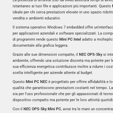
La presenza di un'unità SSD da 64GB assicura tempi di avvi
istantaneo ai tuoi file e applicazioni più importanti. Questo
ideale per chi cerca prestazioni elevate in uno spazio ridotto,
vendita o ambienti educativi.
Il sistema operativo Windows 7 embedded offre un'interfaccia
per applicazioni aziendali e software specializzati. La com
di programmi rende questo
Mini PC Intel
adatto a molteplici
documentale alla grafica leggera.
Grazie alle sue dimensioni compatte, il
NEC OPS-Sky
si int
ambiente, offrendo una soluzione discreta ma potente per l
sua efficienza energetica contribuisce inoltre a ridurre i cos
scelta intelligente per aziende attente al budget.
Questo
Mini PC NEC
è progettato per offrire affidabilità e 
qualità che garantiscono prestazioni costanti nel tempo. La 
sia per l'uso professionale che per gli appassionati di tecn
dispositivo compatto ma potente per le loro attività quotidi
Con il
NEC OPS-Sky Mini PC
, avrai tra le mani un concentr