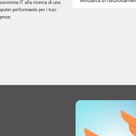
Modalità di funzionamen
sionista IT alla ricerca di una
puter performante per i tuoi
genze.
Passo: R0
Tipo di bus: DMI3
Nome in codice del proc
Thermal Design Power (
Serie di processore: Int
Numero massimo di cors
Configurazione PCI Expr