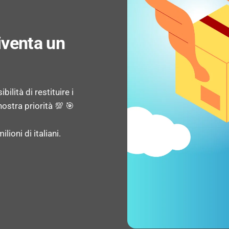
Tjunction: 100 °C
diventa un
Memoria interna massim
Processore (da zone) Con
ilità di restituire i
Tipologie di memoria s
ostra priorità 💯 🎯
SDRAM, LPDDR3-SDRA
lioni di italiani.
Velocità memory clock 
Banda di memoria suppo
ECC supportato dal proc