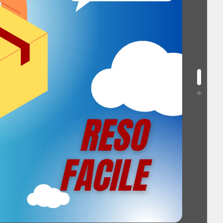
a supportata dal processore: 64 GB
flict free: Sì
upportati dal processore: DDR3L-SDRAM, DDR4-
M
supportate dal processore: 1600,1866,2133 MHz
rtata dal processore (max): 34,1 GB/s
essore: Sì