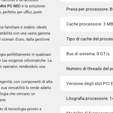
o fulminei e un accesso
Mini PC NEC
è la soluzione
Presa per processore: 
 perfetto per uffici, punti
Cache processore: 3 M
 familiare e stabile, ideale
patibilità con una vasta gamma
Tipo di cache del proces
 scenari d'uso, dalla gestione
Bus di sistema: 8 GT/s
egra perfettamente in qualsiasi
e tue esigenze informatiche. La
ti operativi, rendendolo una
Numero di threads del p
longevità, con componenti di alta
Versione degli slot PCI 
sua versatilità lo rende adatto
ologia che cercano un
Litografia processore: 
ane.
ato di tecnologia pronto a