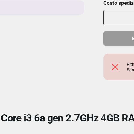
Costo spediz
E
Rit
San
l Core i3 6a gen 2.7GHz 4GB 