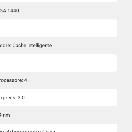
BGA 1440
B
sore: Cache intelligente
rocessore: 4
Express: 3.0
14 nm