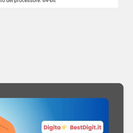
to del processore: 64-bit
essore: Skylake
TDP): 35 W
el Core i3-6100 series
ie Express PCI: 16
ess: 1x16, 1x8+2x4, 2x8