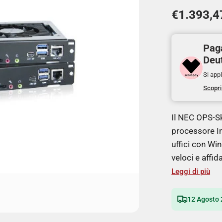
€1.393,4
Paga
Deu
Si appl
Scopri
Il NEC OPS-S
processore In
uffici con W
veloci e affida
Leggi di più
12 Agosto 