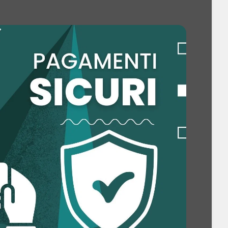
RAM
a: 16 GB
IMM
3 MHz
-channel