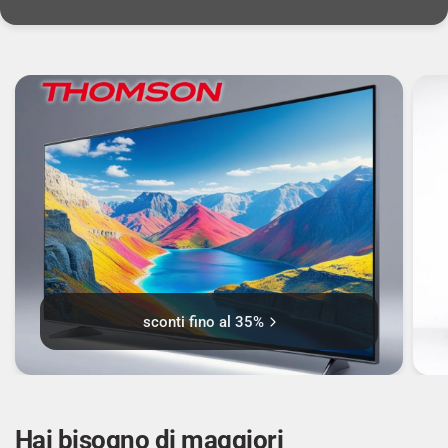
Dimensione visibile, orizzontale: 34,4 cm
Dimensione visibile, verticale: 19,4 cm
Frequenza scansione orizzontale: 30 - 60 kHz
Frequenza scansione verticale: 50 - 75 Hz
Sync-on-green (SOG): Sì
Dimensioni diagonale schermo (cm): 39,6 cm
sconti fino al 35%
Interfaccia DDC/CI: Sì
Durezza della superficie: 7H
Hai bisogno di maggiori