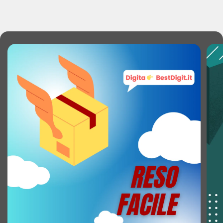
Superficie display: Lucida
Forma dello schermo: Piatto
Formato: 16:9
Rapporto di contrasto: 500:1
Rapporto di contrasto (dinamico): 20000000:1
Nome di commercializzazione del rapporto di
contrasto dinamico: SmartContrast
Tempo massimo di refresh: 60 Hz