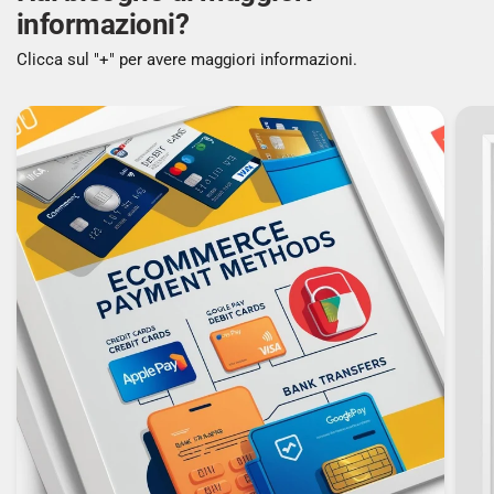
informazioni?
Gamma cromatica standard: sRGB
Clicca sul "+" per avere maggiori informazioni.
Gamma di colori: 86%
Copertura sRGB (tipica): 100%
Sync H/V separato: Sì
Schermo sRGB: Sì
PRESTAZIONE
NVIDIA G-SYNC: No