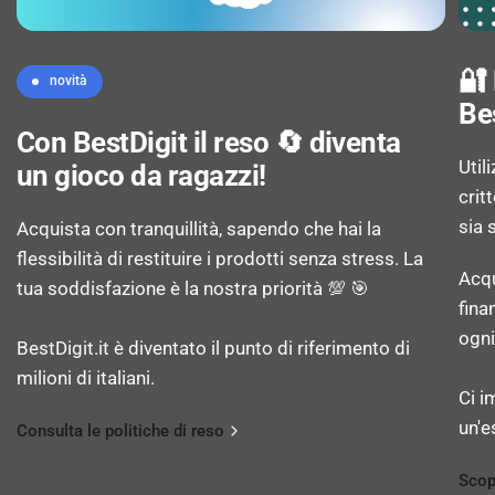
Angolo di visualizzazione (orizzontale): 90°
🔐
novità
Angolo di visualizzazione (verticale): 60°
Be
Con BestDigit il reso 🔄 diventa
Util
Colori del display: 262144 colori
un gioco da ragazzi!
crit
sia 
Acquista con tranquillità, sapendo che hai la
Dot Pitch: 0,252 x 0,252 mm
flessibilità di restituire i prodotti senza stress. La
Acqu
tua soddisfazione è la nostra priorità 💯 🎯
Densità di Pixel: 100 ppi (punti per pollice)
fina
ogni
BestDigit.it è diventato il punto di riferimento di
Range di scansione orizzontale: 30 - 60 kHz
milioni di italiani.
Ci i
un'e
Intervallo di scansione verticale: 50 - 75 Hz
Consulta le politiche di reso
Scop