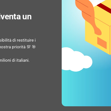
Peso: 51,6 g
diventa un
CONTENUTO DELL'IMBALL
ilità di restituire i
Quantità per pacco: 1 pz
ostra priorità 💯 🎯
lioni di italiani.