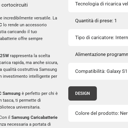
Tecnologia di ricarica v
 cortocircuiti
 incredibilmente versatile. La
Quantità di prese: 1
C
lo rende un accessorio
tia caricando il tuo
Tipo di caricatore: Inter
icabatterie offre sempre
Alimentazione programm
C 25W
rappresenta la scelta
carica rapida, ma anche sicura,
 La qualità costruttiva Samsung
Compatibilità: Galaxy S
n investimento intelligente per
-C Samsung
è perfetto per chi è
DESIGN
 tasca, ti permette di
iblioteca universitaria.
Colore del prodotto: Ne
 Con il
Samsung Caricabatterie
enza necessaria a portata di