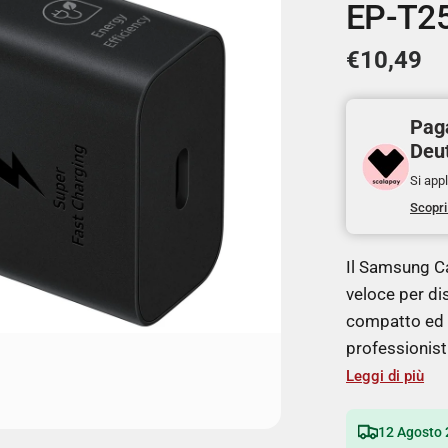
EP-T2
€10,49
Paga
Deu
Si appl
Scopri
Il Samsung Ca
veloce per di
compatto ed e
professionist
Leggi di più
12 Agosto 