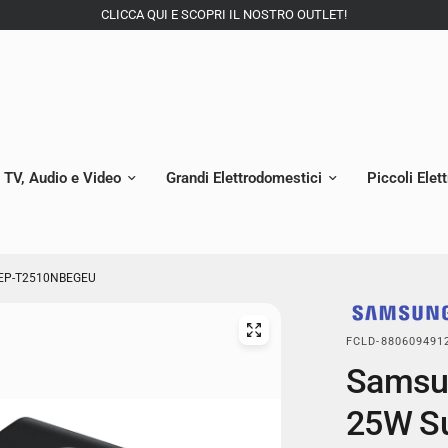
CLICCA QUI E SCOPRI IL NOSTRO OUTLET!
TV, Audio e Video
Grandi Elettrodomestici
Piccoli Elet
o EP-T2510NBEGEU
FCLD-880609491
Samsun
25W Su