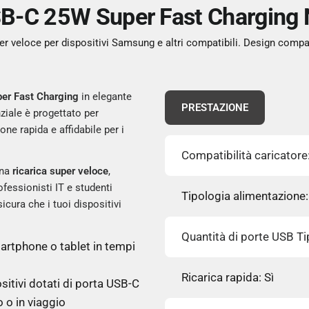
SB-C 25W Super Fast Chargin
r veloce per dispositivi Samsung e altri compatibili. Design compa
er Fast Charging
in elegante
PRESTAZIONE
ziale è progettato per
one rapida e affidabile per i
Compatibilità caricatore
una
ricarica super veloce
,
ofessionisti IT e studenti
Tipologia alimentazione
cura che i tuoi dispositivi
Quantità di porte USB Ti
smartphone o tablet in tempi
Ricarica rapida: Sì
ositivi dotati di porta USB-C
io o in viaggio