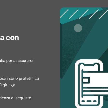
za con
afia per assicurarci
ziari sono protetti. La
igit.it🤝
rienza di acquisto