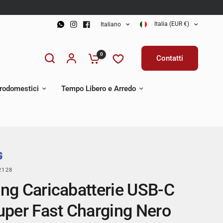
Italia (EUR €)
Italiano
0
Contatti
trodomestici
Tempo Libero e Arredo
2128
g Caricabatterie USB-C
per Fast Charging Nero