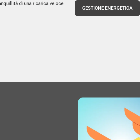
anquillità di una ricarica veloce
GESTIONE ENERGETICA
Voltaggio di ingresso: 1
Portata termica nominal
DIMENSIONI E PESO
Larghezza: 38 mm
Profondità: 66,9 mm
Altezza: 22 mm