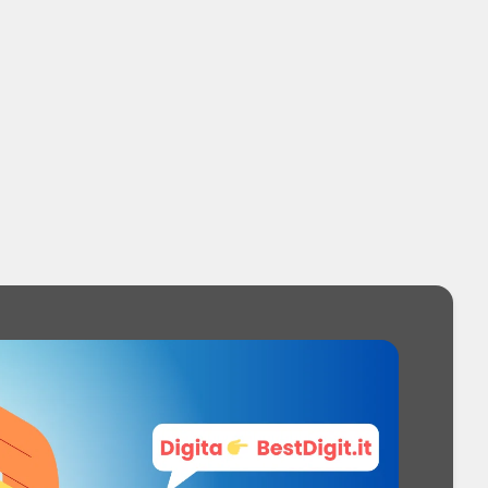
00 - 240 V
e: 25 W