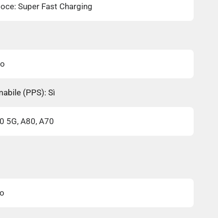
eloce: Super Fast Charging
no
abile (PPS): Sì
10 5G, A80, A70
ro