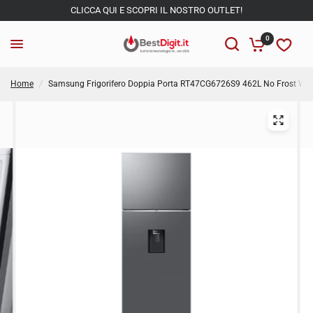
CLICCA QUI E SCOPRI IL NOSTRO OUTLET!
0
Home
/
Samsung Frigorifero Doppia Porta RT47CG6726S9 462L No Frost Wi-Fi