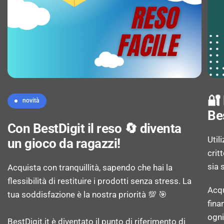
Tipo di lampada: LED
No Frost (frigorifero): Sì
Sistema Multi-Airflow (frigorifero): Sì
Numero di ripiani frigorifero: 3
🔐
novità
Be
Con BestDigit il reso 🔄 diventa
Numero di cassetti per verdura: 1
Util
un gioco da ragazzi!
crit
Balconcini del frigorifero: 2
sia 
Acquista con tranquillità, sapendo che hai la
flessibilità di restituire i prodotti senza stress. La
Porta uova: Sì
Acqu
tua soddisfazione è la nostra priorità 💯 🎯
fina
Funzione Super Cool: Sì
ogni
BestDigit.it è diventato il punto di riferimento di