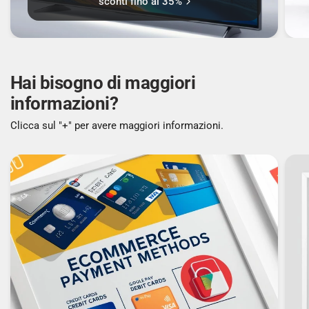
sconti fino al 35%
Numero di ripiani congelatore: 1
Balconcini del freezer: 2
Hai bisogno di maggiori
informazioni?
ZONA FRESCA
Clicca sul "+" per avere maggiori informazioni.
Compartimento zona fresca: Sì
ERGONOMIA
Wi-Fi: Sì