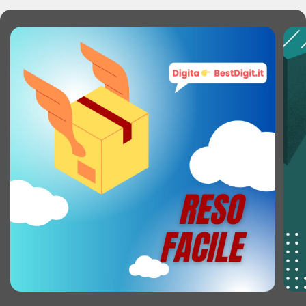
ARCHIVIAZIONE
Memoria utente: 235,9 GB
Capacità della RAM: 8 GB
Capacità memoria interna: 256 GB
Tipi schede di memoria: MicroSD (TransFlash)
Memoria espandibile fino a: 1 TB
MACCHINA FOTOGRAFICA