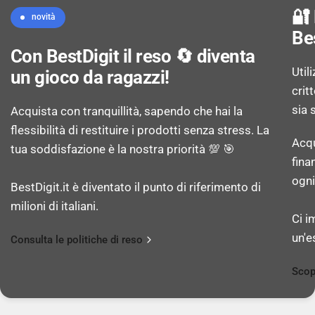
Risoluzione fotocamera posteriore (numerico):
🔐
novità
50 MP
Be
Con BestDigit il reso 🔄 diventa
Risoluzione della seconda fotocamera
Util
un gioco da ragazzi!
posteriore (numerica): 8 MP
crit
sia 
Acquista con tranquillità, sapendo che hai la
flessibilità di restituire i prodotti senza stress. La
Risoluzione della terza fotocamera posteriore
Acqu
tua soddisfazione è la nostra priorità 💯 🎯
(numerica): 2 MP
fina
ogni
BestDigit.it è diventato il punto di riferimento di
Numero di aperture della fotocamera posteriore:
milioni di italiani.
1,8
Ci i
un'e
Consulta le politiche di reso
Numero di aperture della seconda fotocamera
posteriore: 2,2
Scop
Numero di aperture della terza fotocamera