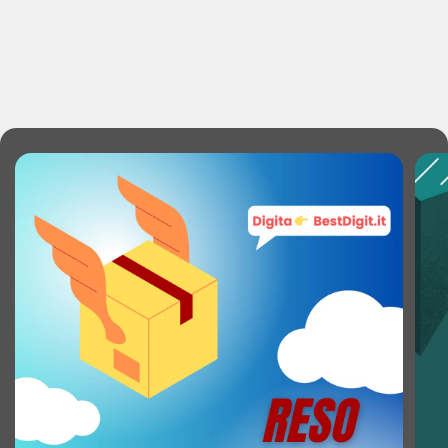
Tecnologie specifiche del marchio: Display
sempre acceso
PROCESSORE
Numero di core del processore: 8
Frequenza del processore turbo massima: 2,4
GHz
Frequenza del processore: 2 GHz
ARCHIVIAZIONE