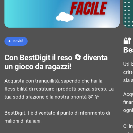
Memoria utente: 234 GB
Capacità della RAM: 8 GB
🔐
novità
Capacità memoria interna: 256 GB
Be
Con BestDigit il reso 🔄 diventa
Tipi schede di memoria: MicroSD (TransFlash)
Util
un gioco da ragazzi!
crit
sia 
Memoria espandibile fino a: 1 TB
Acquista con tranquillità, sapendo che hai la
flessibilità di restituire i prodotti senza stress. La
Acqu
tua soddisfazione è la nostra priorità 💯 🎯
fina
MACCHINA FOTOGRAFICA
ogni
BestDigit.it è diventato il punto di riferimento di
milioni di italiani.
Dimensione del sensore della fotocamera
Ci i
posteriore: 1/1.96"