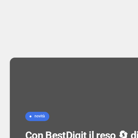
novità
Con BestDigit il reso 🔄 