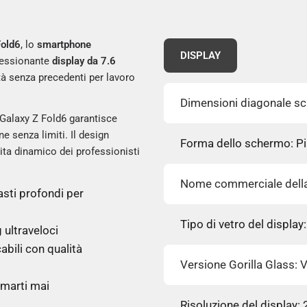
old6
, lo
smartphone
DISPLAY
pressionante
display da 7.6
tà senza precedenti per lavoro
Dimensioni diagonale sc
l Galaxy Z Fold6 garantisce
e senza limiti. Il design
Forma dello schermo: Pi
vita dinamico dei professionisti
Nome commerciale della
rasti profondi per
Tipo di vetro del display:
 ultraveloci
abili con qualità
Versione Gorilla Glass: V
rmarti mai
Risoluzione del display: