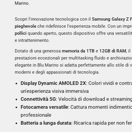
Marino.
Scopri l'innovazione tecnologica con il
Samsung Galaxy Z F
pieghevole
che ridefinisce l'esperienza mobile. Con un im
pollici
quando aperto, questo dispositivo offre una versatili
e intrattenimento.
Dotato di una generosa
memoria da 1TB
e
12GB di RAM
, i
prestazioni eccezionali per multitasking fluido e archiviazion
elegante in Blu Marino si adatta perfettamente allo stile di 
moderni e degli appassionati di tecnologia.
Display Dynamic AMOLED 2X
: Colori vividi e cont
un'esperienza visiva immersiva
Connettività 5G
: Velocità di download e streaming
Fotocamera versatile
: Cattura momenti indimentic
professionale
Batteria a lunga durata
: Ricarica rapida per non fe