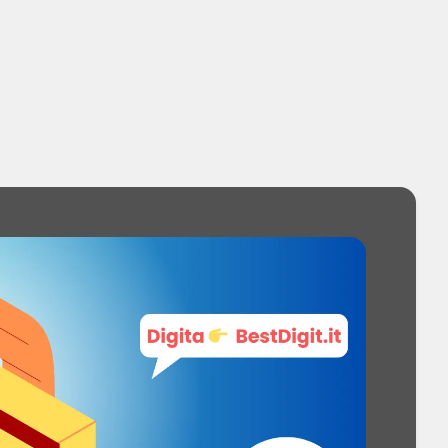
schermo: 16 cm (6.3")
play: 968 x 2376 Pixel
 display: 1500 cd/m²
ndo display: 410 ppi (punti per pollice)
Qualcomm Snapdragon
 8 Gen 3