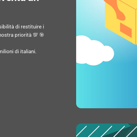
Numero di core del proc
Frequenza del processo
ilità di restituire i
ostra priorità 💯 🎯
ARCHIVIAZIONE
lioni di italiani.
Capacità della RAM: 12
Capacità memoria intern
Tipi schede di memoria:
MACCHINA FOTOGRAFICA