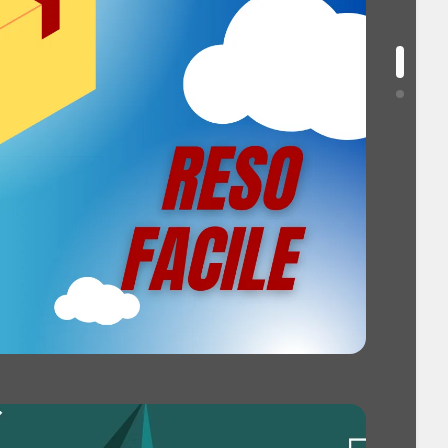
essore: 8
re turbo massima: 3,39 GHz
 GB
a: 1 TB
 Non supportato