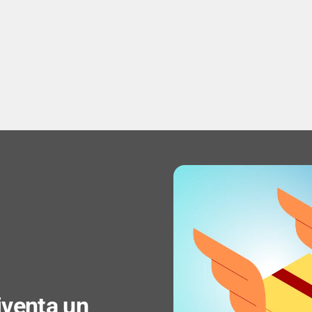
Dimensioni del secondo 
Risoluzione secondo dis
Luminosità del secondo
Densità in pixel del seco
PROCESSORE
Famiglia processore: 
Modello del processore:
diventa un