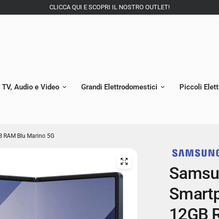
CLICCA QUI E SCOPRI IL NOSTRO OUTLET!
TV, Audio e Video
Grandi Elettrodomestici
Piccoli Elet
B RAM Blu Marino 5G
Samsun
Smartp
12GB R