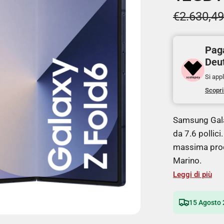
€2.630,49
Paga
Deu
Si appl
Scopri
Samsung Gala
da 7.6 pollic
massima produ
Marino.
Leggi di più
15 Agosto 