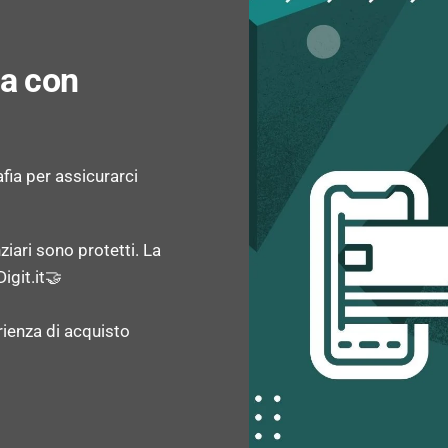
Dimensione del sensore 
za con
Dimensione del sensore 
Dimensione del sensore 
afia per assicurarci
Risoluzione fotocamera 
ziari sono protetti. La
Risoluzione della secon
igit.it🤝
rienza di acquisto
Risoluzione della terza
Risoluzione fotocamera 