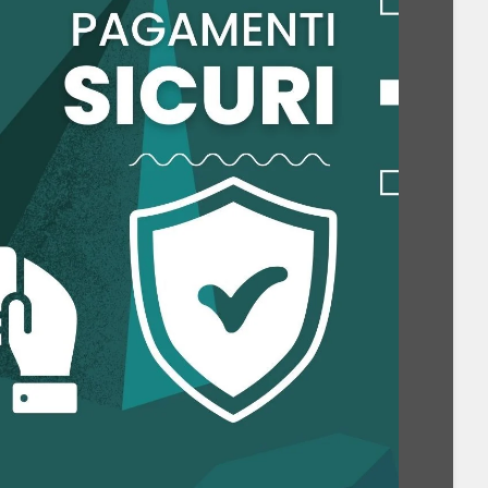
della fotocamera posteriore: 1/1.56"
della seconda fotocamera posteriore: 1/3.2"
della terza fotocamera posteriore: 1/3.94"
posteriore (numerico): 50 MP
da fotocamera posteriore (numerica): 12 MP
 fotocamera posteriore (numerica): 10 MP
posteriore: 6120 x 8160 Pixel