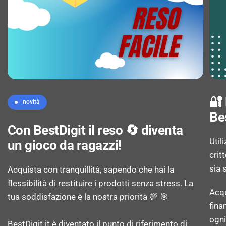
Supporto Apple AirPlay 2: Sì
Mirroring del suono: Sì
Hybrid Broadcast Broadband TV (HbbTV): Sì
Versione Hybrid Broadcast Broadband TV
🔐
novità
(HbbTV): 2.0.3
Be
Con BestDigit il reso 🔄 diventa
Util
un gioco da ragazzi!
AUDIO
crit
sia 
Acquista con tranquillità, sapendo che hai la
flessibilità di restituire i prodotti senza stress. La
Numero di altoparlanti: 2
Acqu
tua soddisfazione è la nostra priorità 💯 🎯
fina
Potenza in uscita (RMS): 20 W
ogni
BestDigit.it è diventato il punto di riferimento di