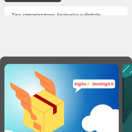
Tipo sintonizzatore: Analogico e digitale
Formato del segnale digitale: DVB-C, DVB-S2,
DVB-T2
TV SMART
Smart TV: Sì
Internet TV: Sì
Sistema operativo incluso: Tizen