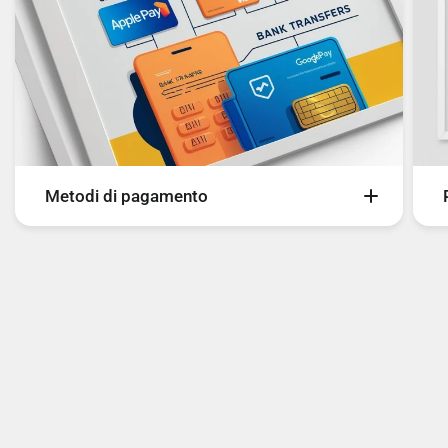
Design senza telaio: Sì
Anno di introduzione: 2024
Tipo di lunetta: Senza cornice 3
Metodi di pagamento
Colore supporto: Nero
Sul nostro sito è possibile pagare con i seguenti
metodi di pagamento:
PRESTAZIONE
- Carte
- Bancomat
- Bonifico Bancario
Tecnologia High Dynamic Range (HDR):
- PayPal
Filmmaker Mode, High Dynamic Range 10+
- Scalapay
(HDR10 Plus)
- SeQura