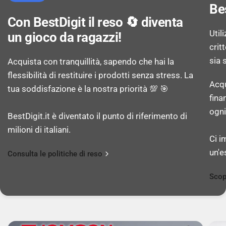
Be
Con BestDigit il reso 🔄 diventa
Capacità della RAM: 4 GB
Util
un gioco da ragazzi!
crit
RAM virtuale (max): 4 GB
sia 
Acquista con tranquillità, sapendo che hai la
flessibilità di restituire i prodotti senza stress. La
Capacità memoria interna: 128 GB
Acqu
tua soddisfazione è la nostra priorità 💯 🎯
fina
Tipi schede di memoria: MicroSD (TransFlash),
ogni
BestDigit.it è diventato il punto di riferimento di
MicroSDHC, MicroSDXC
milioni di italiani.
Ci i
un'e
Memoria espandibile fino a: 512 GB
Consulta le politiche di reso
Scop
MACCHINA FOTOGRAFICA