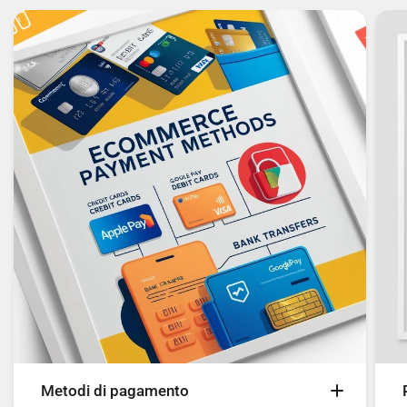
posteriore: 2,4
Dimensione in pixel della fotocamera posteriore:
0,7 µm
Dimensione in pixel della seconda fotocamera
posteriore: 1,75 µm
Angolo del campo visivo della fotocamera
posteriore (FOV): 79,4°
Angolo del campo visivo della seconda
fotocamera posteriore (FOV): 88,8°
Elementi dell'obiettivo della fotocamera
Metodi di pagamento
posteriore: Lente a 5 elementi