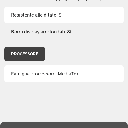
Resistente alle ditate: Sì
Bordi display arrotondati: Sì
PROCESSORE
Famiglia processore: MediaTek
Modello del processore: Helio G36
Architettura processore: ARM Cortex-A53
Numero di core del processore: 4