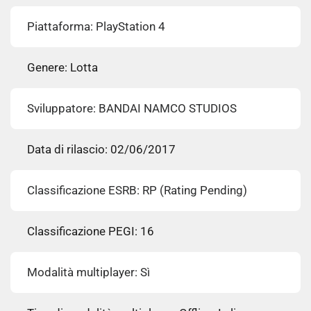
Piattaforma: PlayStation 4
Genere: Lotta
Sviluppatore: BANDAI NAMCO STUDIOS
Data di rilascio: 02/06/2017
Classificazione ESRB: RP (Rating Pending)
Classificazione PEGI: 16
Modalità multiplayer: Sì