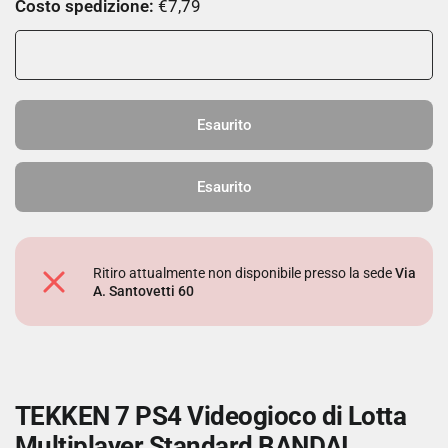
Costo spedizione:
€7,79
Esaurito
Esaurito
Ritiro attualmente non disponibile presso la sede
Via
A. Santovetti 60
TEKKEN 7 PS4 Videogioco di Lotta
Multiplayer Standard BANDAI