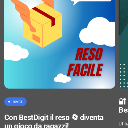
🔐
novità
Be
Con BestDigit il reso 🔄 diventa
Util
un gioco da ragazzi!