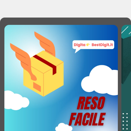
Standard di rete: IEEE 802.1Q, IEEE 802.1p, IEEE
802.1x, IEEE 802.3, IEEE 802.3ab, IEEE 802.3ad,
IEEE 802.3af, IEEE 802.3at, IEEE 802.3az, IEEE
802.3u, IEEE 802.3x
Supporto 10G: No
Tecnologia Ethernet su cavi in rame: 10BASE-T,
100BASE-TX, 1000BASE-T
Full duplex: Sì
Supporto controllo flusso: Sì
Controllo Broadcast storm: Sì