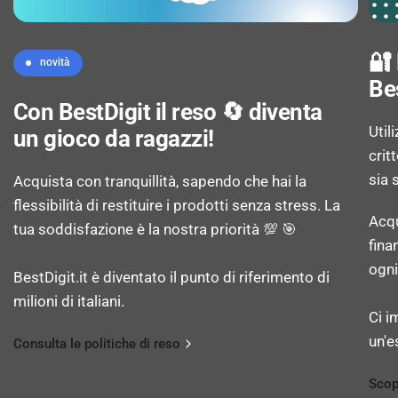
Limitazione della velocità: Sì
🔐
novità
Auto MDI/MDI-X: Sì
Be
Con BestDigit il reso 🔄 diventa
VLAN support: Sì
Util
un gioco da ragazzi!
crit
Numero di VLA: 8
sia 
Acquista con tranquillità, sapendo che hai la
flessibilità di restituire i prodotti senza stress. La
Acqu
tua soddisfazione è la nostra priorità 💯 🎯
fina
TRASMISSIONE DATI
ogni
BestDigit.it è diventato il punto di riferimento di
milioni di italiani.
Capacità di commutazione: 16 Gbit/s
Ci i
un'e
Consulta le politiche di reso
Tasso di inoltro: 11,9 Mpps
Scop