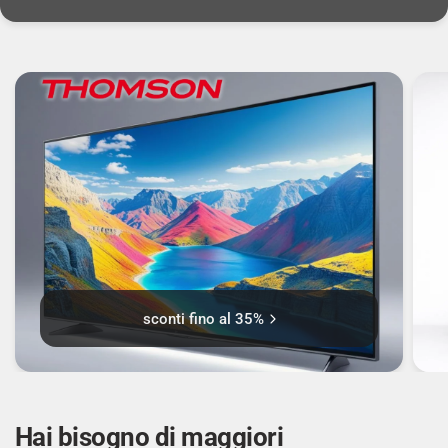
Dimensioni tavola MAC: 8000 voci
Supporto Jumbo Frames: Sì
Frame Jumbo: 9000
Buffer di memoria di pacchetto: 0,525 MB
SICUREZZA
sconti fino al 35%
Funzione IGMP snooping: Sì
Filtri MAC address: Sì
Hai bisogno di maggiori