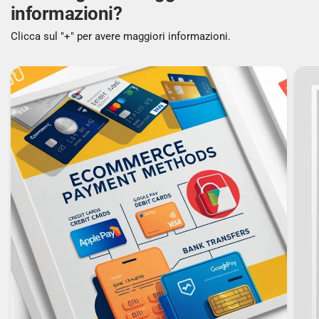
Supporto SSH/SSL: Sì
informazioni?
Clicca sul "+" per avere maggiori informazioni.
FUNZIONI MULTICAST
Supporto multicast: Sì
PROTOCOLLI
Protocolli di gestione: SNMP v1,v2,v3, RMON
(1,2,3,9)
DESIGN